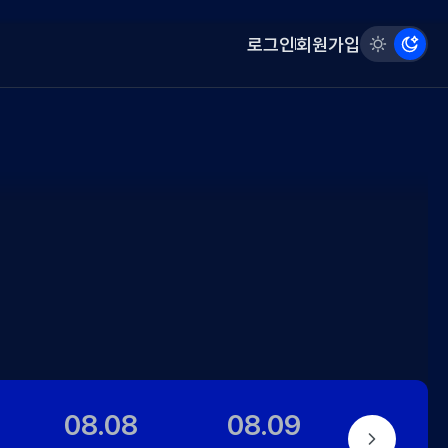
모
로그인
회원가입
드
선
택
08.08
08.09
08.1